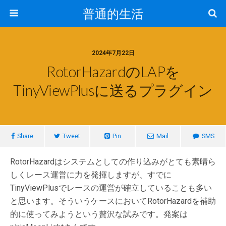
普通的生活
2024年7月22日
RotorHazardのLAPを
TinyViewPlusに送るプラグイン
Share
Tweet
Pin
Mail
SMS
RotorHazardはシステムとしての作り込みがとても素晴ら
しくレース運営に力を発揮しますが、すでに
TinyViewPlusでレースの運営が確立していることも多い
と思います。そういうケースにおいてRotorHazardを補助
的に使ってみようという贅沢な試みです。発案は