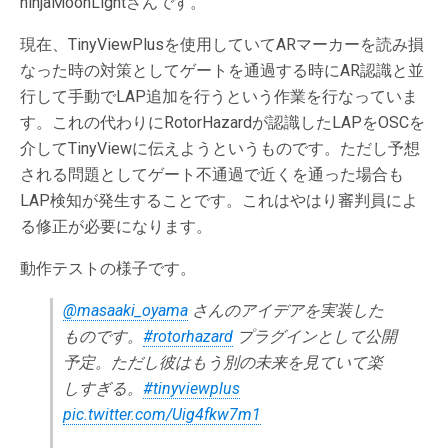
ninjaMoonLightさんです。
現在、TinyViewPlusを使用していてARマーカーを読み損
なった時の対策としてゲートを通過する時にAR認識と並
行して手動でLAP追加を行うという作業を行なっていま
す。これの代わりにRotorHazardが認識したLAPをOSCを
介してTinyViewに伝えようというものです。ただし予想
される問題としてゲート不通過で近くを通った場合も
LAP検知が発生することです。これはやはり審判員によ
る修正が必要になります。
動作テストの様子です。
@masaaki_oyama
さんのアイデアを実装した
ものです。
#rotorhazard
プラグインとして公開
予定。ただし彼はもう別の未来を見ていて楽
しすぎる。
#tinyviewplus
pic.twitter.com/Uig4fkw7m1