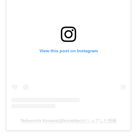
View this post on Instagram
Nobumichi Kozawa(@kozakfpv)がシェアした投稿