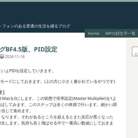
スマートフォンのある普通の生活を綴るブログ
Home
WPの顔文字一覧
BF4.5版、PID設定
2024-11-16
いよPIDを設定していきます。
orをExpertモードにしておきます。(上の方に小さく書かれているやつです)
 ]
D Maxを0にします。この状態で倍率設定(Master Mulitplier)を1よ
に飛ばしてみます。このステップは全くの体感で行います。細かい調
を信じて進めます。
くなります。それがあるところを超えるとまた反応が悪くなった
発生します。気持ち良く飛ばせる中で一番高い数値にしておきま