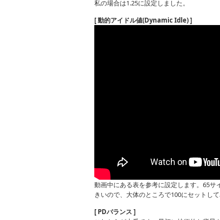
私の場合は1.25に設定しました。
[ 動的アイドル値(Dynamic Idle) ]
動画中にある表を参考に設定します。65サ
きいので、大体のところで100にセットし
[ PDバランス ]