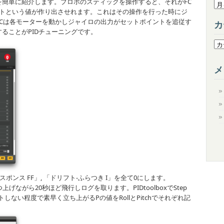
簡単に紹介します。プロポのスティックを操作すると、それがFC
ア
ットポイントという値が作り出させれます。これはその操作を行った時にジ
ー
Cは各モーターを動かしジャイロの出力がセットポイントを追従す
カ
カ
ることがPIDチューニングです。
イ
カ
ブ
テ
ゴ
メ
リ
ー
スポンス FF」, 「ドリフト-ふらつき I」を全て0にします。
つ上げながら20秒ほど飛行しログを取ります。PIDtoolboxでStep
ートしない程度で素早く立ち上がるPの値をRollとPitchでそれぞれ記