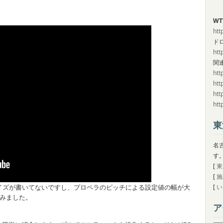
WT
htt
ド
htt
関
htt
htt
htt
htt
東
名
す
[
東
[
施
イズが書いてないですし、プロペラのピッチによる設定値の幅が大
[
い
てみました。
ア