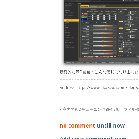
最終的なPID画面はこんな感じになりまし
Address:
https://www.nkozawa.com/blog/a
«
室内でPIDチューニングBF4.5版、フィル
no comment
untill now
Add your comment now