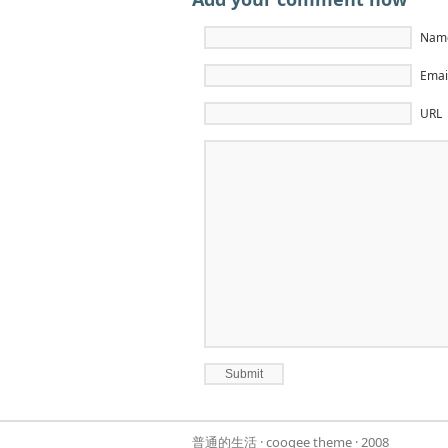
Name
Email
URL
普通的生活
·
coogee theme
· 2008