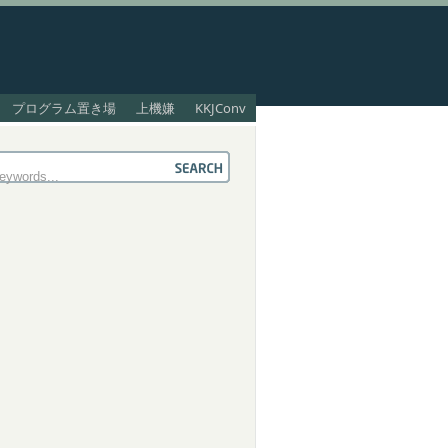
プログラム置き場
上機嫌
KKJConv