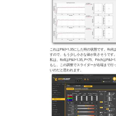
これはP&I=1.35にした時の状態です。Ro
すので、もう少し小さな値が良さそうです
私は、RollはP&I=1.35, P=75、PitchはP&
もし、この調整でスライダーが右端まで行っ
いのだと思われます。