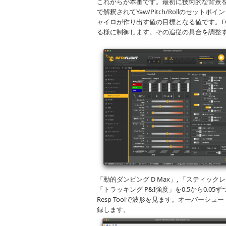
これからが本番です。最初に技術的な背景を
で解釈されてYaw/Pitch/Rollのセ
ャイロが作り出す値の目標となる値です。F
る様に制御します。その追従の具合を調整す
「動的ダンピング D Max」, 「スティックレ
「トラッキング P&I強度」を0.5から0.05ず
Resp Toolで波形を見ます。オーバーシュ
録します。