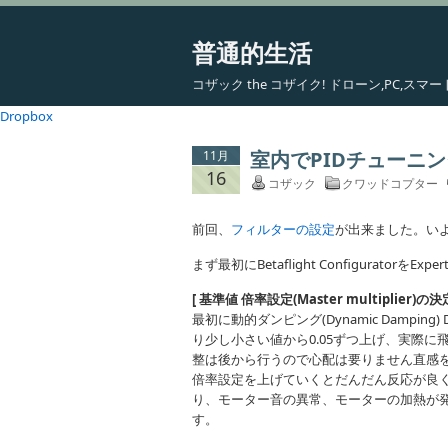
普通的生活
コザック the コザイク! ドローン,PC,
Dropbox
室内でPIDチューニング
11月
16
コザック
クワッドコプター
前回、
フィルターの設定
が出来ました。いよ
まず最初にBetaflight Configurat
[ 基準値 倍率設定(Master multiplier)の決定
最初に動的ダンピング(Dynamic Damping) 
り少し小さい値から0.05ずつ上げ、実際
整は後から行うので心配は要りません直感
倍率設定を上げていくとだんだん反応が良
り、モーター音の異常、モーターの加熱が
す。