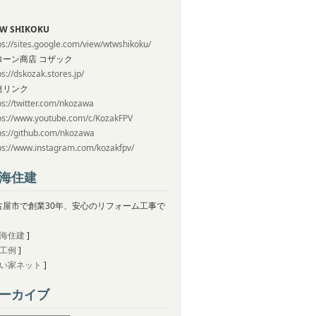
W SHIKOKU
ps://sites.google.com/view/wtwshikoku/
ローン商店 コザック
ps://dskozak.stores.jp/
連リンク
ps://twitter.com/nkozawa
ps://www.youtube.com/c/KozakFPV
ps://github.com/nkozawa
ps://www.instagram.com/kozakfpv/
海住建
古屋市で創業30年、安心のリフォーム工事で
。
海住建
]
工例
]
い家ネット
]
ーカイブ