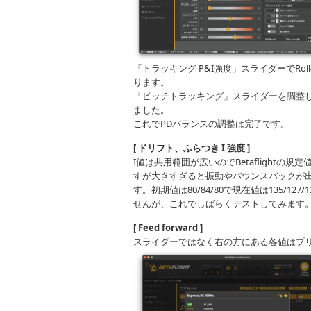
「トラッキング P&I強度」スライダーでRol
ります。
「ピッチトラッキング」スライダーを調整してP
ました。
これでPDバランスの調整は完了です。
[ ドリフト、ふらつき I 強度 ]
I値は共用範囲が広いのでBetaflight
すが大きすぎると振動やバウンスバックが出
す。初期値は80/84/80で現在値は135/
せんが、これでしばらくテストしてみます
[ Feed forward ]
スライダーではなく右の方にある各値はプリセ