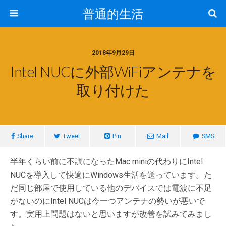
普通的生活
2018年9月29日
Intel NUCに外部WiFiアンテナを
取り付けた
Share
Tweet
Pin
Mail
SMS
半年くらい前に不調になったMac miniの代わりにIntel
NUCを導入して快適にWindows生活を送っています。た
だ同じ部屋で使用している他のデバイスでは電波に不足
がないのにIntel NUCは今一つアンテナの勢いが悪いで
す。実用上問題はないと思いますが改善を試みてみまし