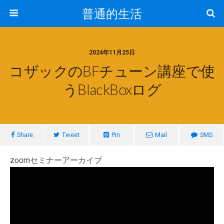
普通的生活
2024年11月25日
コザックのBFチューン講座で使
うBlackBoxログ
Share
Tweet
Pin
Mail
SMS
zoomセミナーアーカイブ