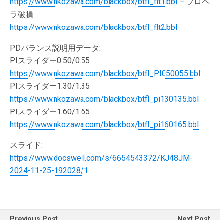
https://www.nkozawa.com/blackbox/btfl_flt1.bbl
– プロペ
ラ破損
https://www.nkozawa.com/blackbox/btfl_flt2.bbl
PDバランス説明用データ:
PIスライダー0.50/0.55
https://www.nkozawa.com/blackbox/btfl_PI050055.bbl
PIスライダー1.30/1.35
https://www.nkozawa.com/blackbox/btfl_pi130135.bbl
PIスライダー1.60/1.65
https://www.nkozawa.com/blackbox/btfl_pi160165.bbl
スライド:
https://www.docswell.com/s/6654543372/KJ48JM-
2024-11-25-192028/1
Previous Post
Next Post