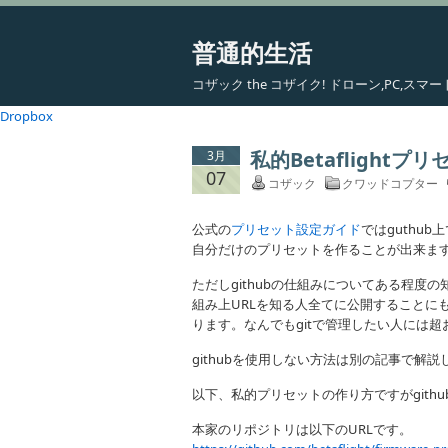
普通的生活
コザック the コザイク! ドローン,PC,
Dropbox
私的Betaflightプリ
3月
07
コザック
クワッドコプター
公式の
プリセット設定ガイド
ではguthu
自分だけのプリセットを作ることが出来ま
ただしgithubの仕組みについてある程度の
組み上URLを知る人全てに公開することに
ります。なんでもgitで管理したい人には超
githubを使用しない方法は別の記事で解
以下、私的プリセットの作り方ですがgith
本家のリポジトリは以下のURLです。