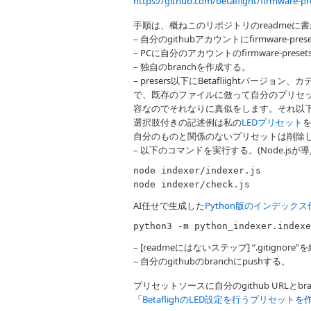
https://github.com/betaflight/firmware-pr
手順は、概ねこのリポジトリのreadmeに
– 自分のgithubアカウントにfirmware-pr
– PCに自分のアカウントのfirmware-prese
– 独自のbranchを作成する。
– presers以下にBetafliightバ
で、既存のファイルに倣って自分のプリセッ
容なのでそれなりに真似をします。それ以下
選択肢付きの記述例は私の
LEDプリセット
自分のものと関係のないプリセットは削除
– 以下のコマンドを実行する。(Node.js
node indexer/indexer.js

node indexer/check.js
AI任せで生成した
Python版のインデック
python3 -m python_indexer.indexe
– [readmeにはないステップ] “.gitignore”を編
– 自分のgithubのbranchにpushする。
プリセットソースに自分のgithub URL
「
BetaflighのLED設定を行うプリセット