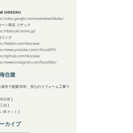
W SHIKOKU
ps://sites.google.com/view/wtwshikoku/
ローン商店 コザック
ps://dskozak.stores.jp/
連リンク
ps://twitter.com/nkozawa
ps://www.youtube.com/c/KozakFPV
ps://github.com/nkozawa
ps://www.instagram.com/kozakfpv/
海住建
古屋市で創業30年、安心のリフォーム工事で
。
海住建
]
工例
]
い家ネット
]
ーカイブ