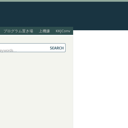
プログラム置き場
上機嫌
KKJConv