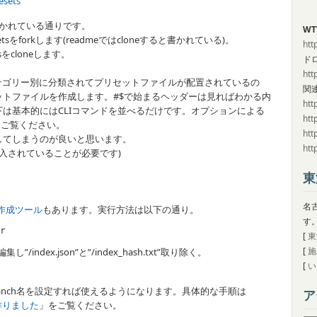
esets
書かれている通りです。
WT
esetsをforkします(readmeではcloneすると書かれている)。
htt
tsをcloneします。
ド
htt
ージョン、カテゴリー別に分類されてプリセットファイルが配置されているの
関
トファイルを作成します。#$で始まるヘッダーは見ればわかる内
htt
は基本的にはCLIコマンドを並べるだけです。オプションによる
htt
をご覧ください。
htt
してしまうのが良いと思います。
htt
が導入されていることが必要です)
東
名
ス作成ツール
もあります。実行方法は以下の通り。
す
r
[
東
[
施
集し”/index.json”と”/index_hash.txt”取り除く。
[
い
とbranch名を設定すれば使えるようになります。具体的な手順は
ア
を作りました
」をご覧ください。