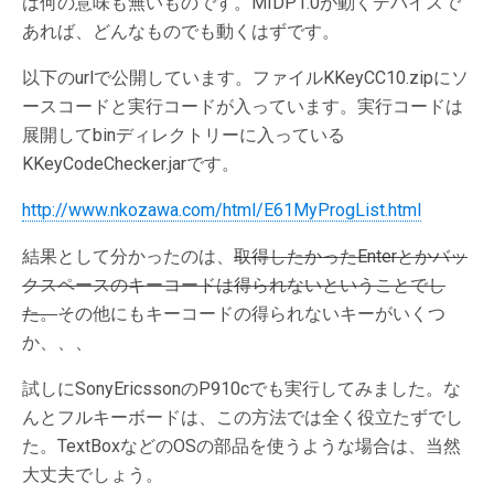
は何の意味も無いものです。MIDP1.0が動くデバイスで
あれば、どんなものでも動くはずです。
以下のurlで公開しています。ファイルKKeyCC10.zipにソ
ースコードと実行コードが入っています。実行コードは
展開してbinディレクトリーに入っている
KKeyCodeChecker.jarです。
http://www.nkozawa.com/html/E61MyProgList.html
結果として分かったのは、
取得したかったEnterとかバッ
クスペースのキーコードは得られないということでし
た。
その他にもキーコードの得られないキーがいくつ
か、、、
試しにSonyEricssonのP910cでも実行してみました。な
んとフルキーボードは、この方法では全く役立たずでし
た。TextBoxなどのOSの部品を使うような場合は、当然
大丈夫でしょう。